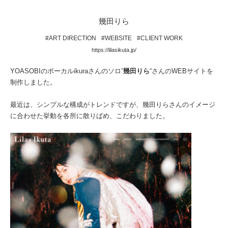
幾田りら
#ART DIRECTION
#WEBSITE
#CLIENT WORK
https://lilasikuta.jp/
YOASOBIのボーカルikuraさんのソロ”
幾田りら
“さんのWEBサイトを
制作しました。
最近は、シンプルな構成がトレンドですが、幾田りらさんのイメージ
に合わせた挙動を各所に散りばめ、こだわりました。