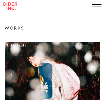
TOP
WORKS
ABOUT
WORKS
SERVICE
SHEET
RECRUIT
CONTACT