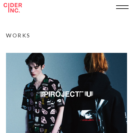
TOP
WORKS
ABOUT
WORKS
SERVICE
SHEET
RECRUIT
CONTACT