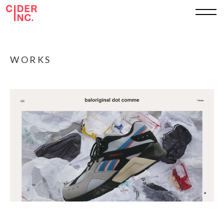
TOP
WORKS
ABOUT
WORKS
SERVICE
SHEET
RECRUIT
CONTACT