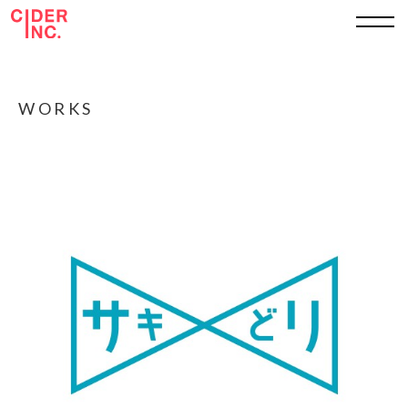
TOP
WORKS
ABOUT
WORKS
SERVICE
SHEET
RECRUIT
CONTACT