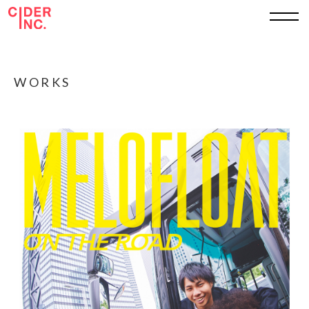
TOP
WORKS
ABOUT
WORKS
SERVICE
SHEET
RECRUIT
CONTACT