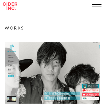
TOP
WORKS
ABOUT
WORKS
SERVICE
SHEET
RECRUIT
CONTACT